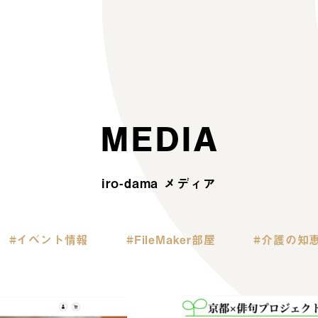
M
E
D
I
A
iro-dama メディア
イベント情報
FileMaker部屋
介護の知